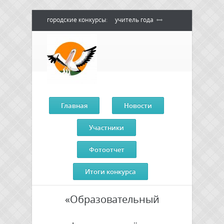
городские конкурсы
:
учитель года
воспитатель года
педагогический
дебют
педагог - психолог года
сердце отдаю детям
Главная
Новости
Участники
Фотоотчет
Итоги конкурса
«Образовательный