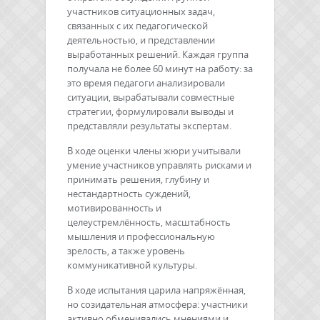
участников ситуационных задач,
связанных с их педагогической
деятельностью, и представлении
выработанных решений. Каждая группа
получала не более 60 минут на работу: за
это время педагоги анализировали
ситуации, вырабатывали совместные
стратегии, формулировали выводы и
представляли результаты экспертам.
В ходе оценки члены жюри учитывали
умение участников управлять рисками и
принимать решения, глубину и
нестандартность суждений,
мотивированность и
целеустремлённость, масштабность
мышления и профессиональную
зрелость, а также уровень
коммуникативной культуры.
В ходе испытания царила напряжённая,
но созидательная атмосфера: участники
активно обменивались мнениями и