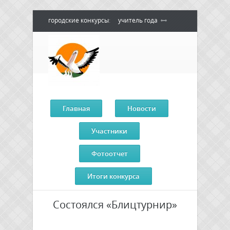
городские конкурсы
:
учитель года
воспитатель года
педагогический
дебют
педагог - психолог года
сердце отдаю детям
Главная
Новости
Участники
Фотоотчет
Итоги конкурса
Состоялся «Блицтурнир»