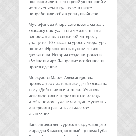
познакомились с историей украшений и
их значением в культуре, а также
попробовали себя в роли дизайнеров.
Мустафенова Анара Евгеньевна связала
классику с актуальными жизненными
вопросами, вызвав живой интерес у
учащихся 10 класса на уроке литературы
по теме «Нравственные устои и жизнь
дворянства. История создания романа
«Война и мир». Жанровые особенности
произведения».
Меркулова Мария Александровна
провела урок математики для 6 класса на
тему «Действие вычитания». Учитель
использовала интерактивные методы,
чтобы помочь ученикам лучше усвоить
материал и развить логическое
мышление.
Завершился день уроком окружающего
мира для 3 класса, который провела Губа