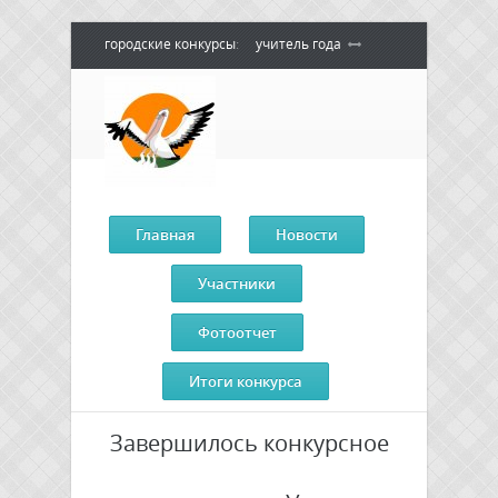
городские конкурсы
:
учитель года
воспитатель года
педагогический
дебют
педагог - психолог года
сердце отдаю детям
Главная
Новости
Участники
Фотоотчет
Итоги конкурса
Завершилось конкурсное