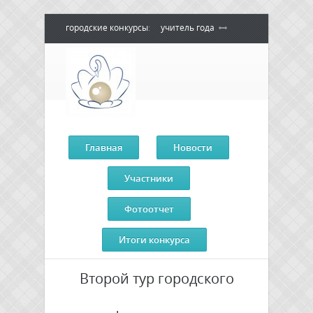
городские конкурсы
:
учитель года
воспитатель года
педагогический
дебют
педагог - психолог года
сердце отдаю детям
Главная
Новости
Участники
Фотоотчет
Итоги конкурса
Второй тур городского