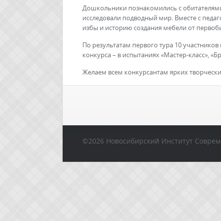
Дошкольники познакомились с обитателями 
исследовали подводный мир. Вместе с педа
избы и историю создания мебели от первоб
По результатам первого тура 10 участнико
конкурса – в испытаниях «Мастер-класс», «Б
Желаем всем конкурсантам ярких творческих
©2026 Новосибирский Институт Соврем