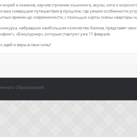
морей и океанов, изучив строение осьминога, акулы, кита и морско
гогами совершали путешествие в прошлое, где узнали особенности уст
ытных времен до современности, с помощью карты-схемы квартиры на
в конкурса, набравших наибольшее количество баллов, представят сво
рифинг», «Блицтурнир», которые стартуют уже 11 февраля.
 идей и веры в свои силы!
енного Образования