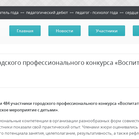
атель года
педагогический дебют
педагог - психолог года
сердце
Главная
Новости
Участники
дского профессионального конкурса «Воспит
51 и 484 участники городского профессионального конкурса «Воспит
ское мероприятие с детьми».
ональные компетенции в организации разнообразных форм совместн
стники показали свой практический опыт. Членами жюри оценивались
 потенциала занятия, целеполагание, результативность, а также реф