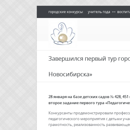
городские конкурсы
:
учитель года
воспит
Завершился первый тур горо
Новосибирска»
28 января на базе детских садов № 428, 4
второе задание первого тура «Педагогиче
Конкурсанты продемонстрировали професси
педагогического мероприятия с детьми уча
грамотность, реализованность развивающего