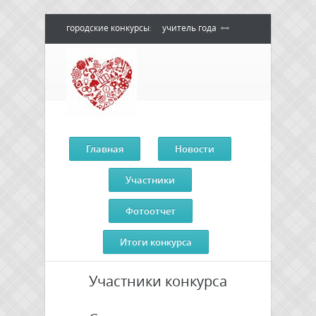
городские конкурсы
:
учитель года
воспитатель года
педагогический
дебют
педагог - психолог года
сердце отдаю детям
Главная
Новости
Участники
Фотоотчет
Итоги конкурса
Участники конкурса