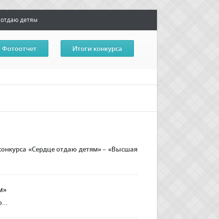
 отдаю детям
Фотоотчет
Итоги конкурса
конкурса «Сердце отдаю детям» – «Высшая
м»
...