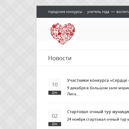
городские конкурсы
:
учитель года
воспит
Новости
Участники конкурса «Сердце
10
9 декабря в большом зале мэри
Дек
Лига...
Стартовал очный тур муници
02
24 ноября стартовал очный тур
Дек