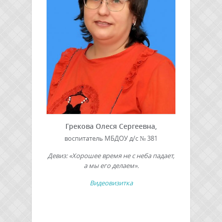
Грекова Олеся Сергеевна,
воспитатель МБДОУ д/с № 381
Девиз: «Хорошее время не с неба падает,
а мы его делаем».
Видеовизитка