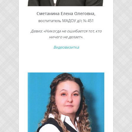
Сметанина Елена Олеговна,
воспитатель МАДОУ д/с № 451
Девиз: «Никогда не ошибается тот, кто
ничего не делает».
Видеовизитка