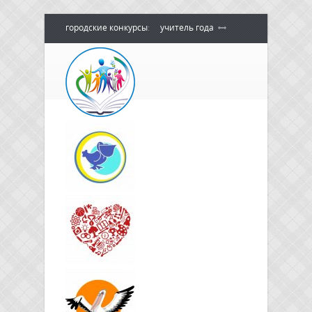
городские конкурсы
:
учитель года
воспитатель года
педагогический
дебют
педагог - психолог года
сердце отдаю детям