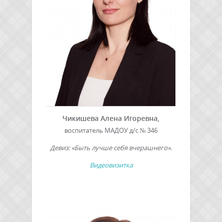
Чикишева Алена Игоревна,
воспитатель МАДОУ д/с № 346
Девиз: «Быть лучше себя вчерашнего».
Видеовизитка