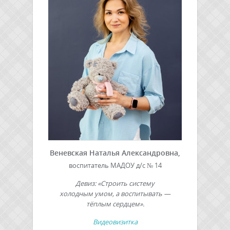
Веневская Наталья Александровна,
воспитатель МАДОУ д/с № 14
Девиз: «Строить систему
холодным
умом, а воспитывать —
тёплым
сердцем».
Видеовизитка