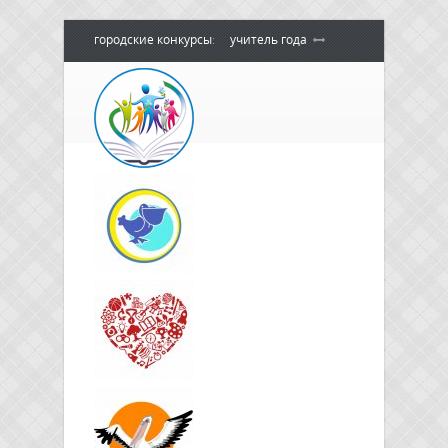
городские конкурсы
:
учитель года
воспитатель года
педагогический
дебют
педагог - психолог года
сердце отдаю детям